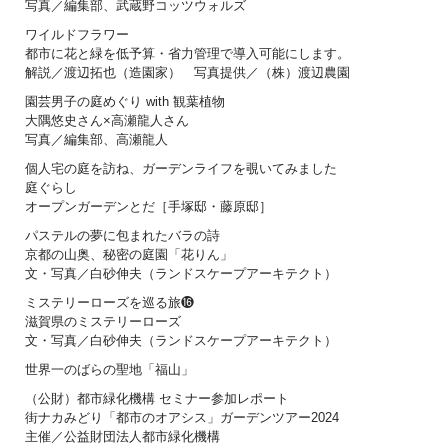
写真／編集部、武蔵野コッツウォルズ
ワイルドフラワー
都市に花と緑を低予算・省力管理で導入可能にします。
解説／渡辺拓也（造園家） 写真提供／（株）渡辺農園
園芸男子の庭めぐり with 観葉植物
大隅悠史さん×高瀬龍人さん
写真／編集部、高瀬龍人
個人宅の庭を訪ね、ガーデンライフを覗いてみました
庭ぐらし
オープンガーデンとだ［手塚邸・藤原邸］
パステルの夢に包まれたバラの詩
京都の山奥、秘密の庭園「花りん」
文・写真／白砂伸夫（ランドスケープアーキテクト）
ミステリーローズを巡る旅⓰
滋賀県のミステリーローズ
文・写真／白砂伸夫（ランドスケープアーキテクト）
世界一のばらの聖地「福山」
（公財）都市緑化機構 セミナー参加レポート
街ナカみどり「都市のオアシス」ガーデンツアー2024
主催／公益財団法人都市緑化機構