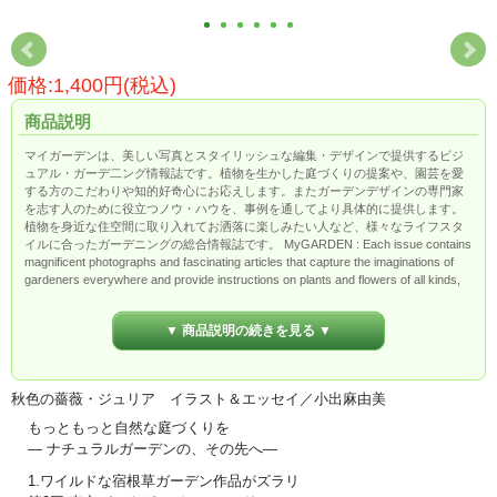
価格:1,400円(税込)
商品説明
マイガーデンは、美しい写真とスタイリッシュな編集・デザインで提供するビジ
ュアル・ガーデ二ング情報誌です。植物を生かした庭づくりの提案や、園芸を愛
する方のこだわりや知的好奇心にお応えします。またガーデンデザインの専門家
を志す人のために役立つノウ・ハウを、事例を通してより具体的に提供します。
植物を身近な住空間に取り入れてお洒落に楽しみたい人など、様々なライフスタ
イルに合ったガーデニングの総合情報誌です。 MyGARDEN : Each issue contains
magnificent photographs and fascinating articles that capture the imaginations of
gardeners everywhere and provide instructions on plants and flowers of all kinds,
include information for roses to dealing with pests and weeds, etc, within infomation
about OPEN GARDEN .MyGARDEN inspires you to create unique gardens
▼ 商品説明の続きを見る ▼
through creative new plants and stylish outdoor living spaces, innovative plans and
flowers, the best tools and techniques.
秋色の薔薇・ジュリア イラスト＆エッセイ／小出麻由美
もっともっと自然な庭づくりを
― ナチュラルガーデンの、その先へ―
1.ワイルドな宿根草ガーデン作品がズラリ