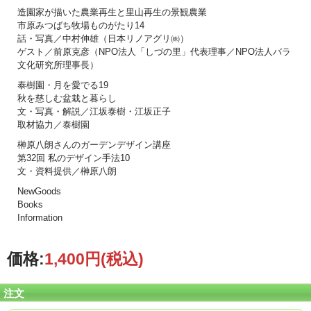
造園家が描いた農業再生と里山再生の景観農業
市原みつばち牧場ものがたり14
話・写真／中村伸雄（日本リノアグリ㈱）
ゲスト／前原克彦（NPO法人「しづの里」代表理事／NPO法人バラ
文化研究所理事長）
泰樹園・月を愛でる19
秋を慈しむ盆栽と暮らし
文・写真・解説／江坂泰樹・江坂正子
取材協力／泰樹園
榊原八朗さんのガーデンデザイン講座
第32回 私のデザイン手法10
文・資料提供／榊原八朗
NewGoods
Books
Information
価格:
1,400円
(税込)
注文