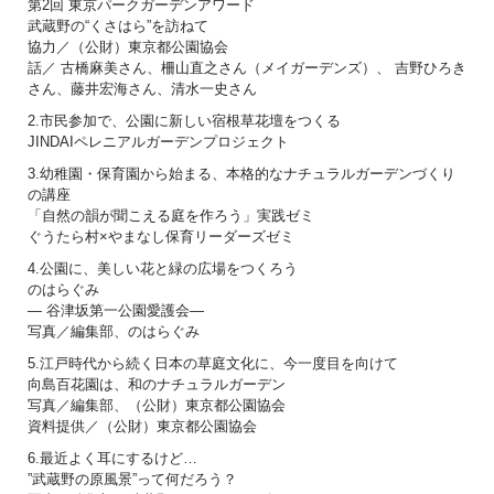
第2回 東京パークガーデンアワード
武蔵野の“くさはら”を訪ねて
協力／（公財）東京都公園協会
話／ 古橋麻美さん、柵山直之さん（メイガーデンズ）、 吉野ひろき
さん、藤井宏海さん、清水一史さん
2.市民参加で、公園に新しい宿根草花壇をつくる
JINDAIペレニアルガーデンプロジェクト
3.幼稚園・保育園から始まる、本格的なナチュラルガーデンづくり
の講座
「自然の韻が聞こえる庭を作ろう」実践ゼミ
ぐうたら村×やまなし保育リーダーズゼミ
4.公園に、美しい花と緑の広場をつくろう
のはらぐみ
― 谷津坂第一公園愛護会―
写真／編集部、のはらぐみ
5.江戸時代から続く日本の草庭文化に、今一度目を向けて
向島百花園は、和のナチュラルガーデン
写真／編集部、（公財）東京都公園協会
資料提供／（公財）東京都公園協会
6.最近よく耳にするけど…
”武蔵野の原風景”って何だろう？