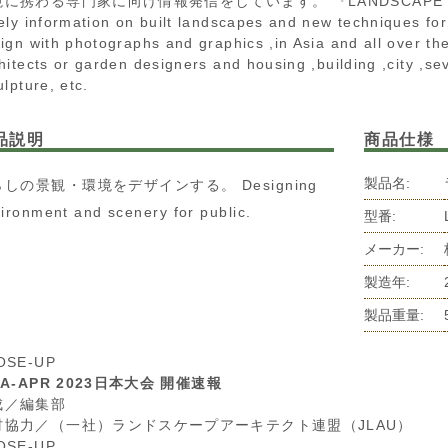
に携わる専門家に向け情報発信をしています。 『LANDSCAPE DESIGN
ely information on built landscapes and new techniques for
ign with photographs and graphics ,in Asia and all over th
hitects or garden designers and housing ,building ,city ,s
ulpture, etc.
品説明
商品仕様
製品名:
しの景観・環境をデザインする。 Designing
ironment and scenery for public.
型番:
メーカー:
製造年:
製品重量:
OSE-UP
LA-APR 2023日本大会 開催速報
成／編集部
材協力／（一社）ランドスケープアーキテクト連盟（JLAU）
OSE-UP