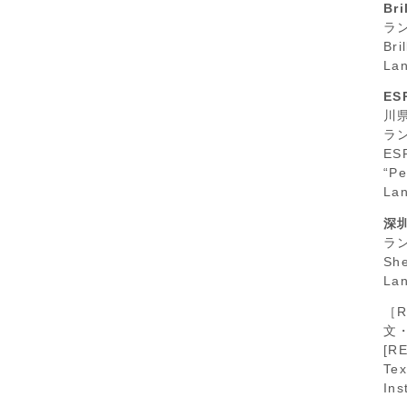
Br
ラ
Bri
Lan
E
川
ラ
ESR
“Pe
Lan
深
ラ
Sh
La
［R
文
[RE
Tex
Ins