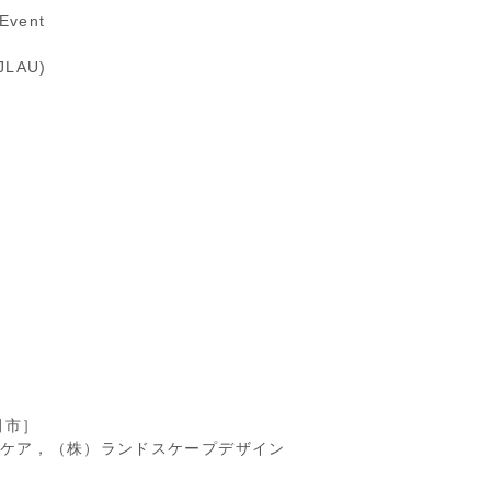
Event
(JLAU)
田市］
スケア，（株）ランドスケープデザイン