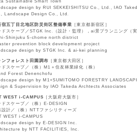
ta Sustainable Smart Town
dscape design by RUI SEKKEISHITSU Co., Ltd., IAO Takeda
., Landscape Design Co., Ltd.
新宿五丁目北地区防災街区整備事業
［東京都新宿区］
ンドスケープ／STGK Inc.（設計・監理），ai景プランニング
hi-Shinjuku 5-chome north district
aster prevention block development project
dscape design by STGK Inc. & ai-kei planning
ランフォレスト田園調布
［東京都大田区］
ンドスケープ／（株）M1＋住友林業緑化（株）
nd Forest Denenchofu
ndscape design by M1+SUMITOMO FORESTRY LANDSCAPI
ign & Supervision by IAO Takeda Archtects Associates
T WEST i-CAMPUS
［大阪府大阪市］
ドスケープ／（株）E-DESIGN
築設計／（株）NTTファシリティーズ
T WEST i-CAMPUS
dscape design by E-DESIGN Inc.
hitecture by NTT FACILITIES, Inc.