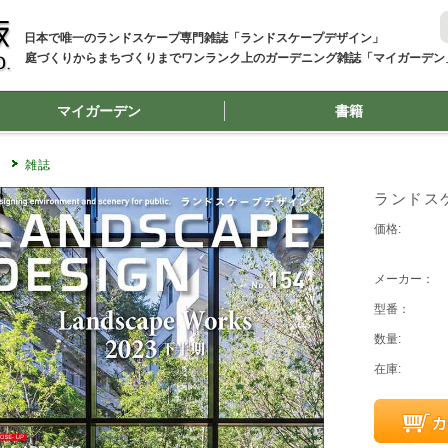
日本で唯一のランドスケープ専門雑誌「ランドスケープデザイン」
庭づくりからまちづくりまでワンランク上のガーデニング雑誌「マイガーデン
マイガーデン
書籍
P
雑誌
ランドスケ
価格:
メーカー：
型番：
数量:
在庫: