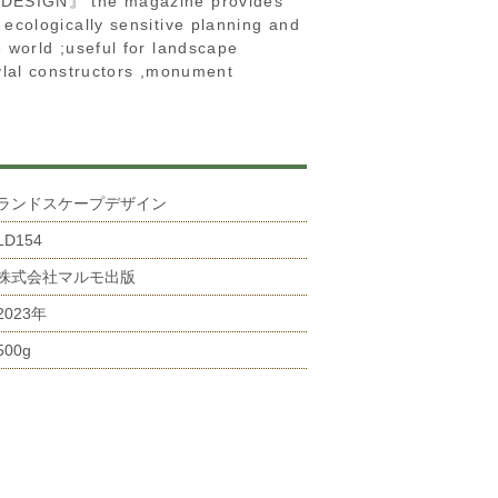
』 the magazine provides
 ecologically sensitive planning and
e world ;useful for landscape
evlal constructors ,monument
ランドスケープデザイン
LD154
株式会社マルモ出版
2023年
500g