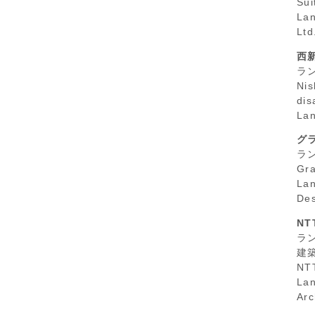
Sui
Lan
Ltd
西
ラ
Nis
dis
Lan
グ
ラ
Gra
La
Des
NT
ラン
建
NT
Lan
Arc