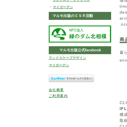
環境
tim
・
マイガーデン
des
マルモ出版のＣＳＲ活動
arc
,sc
商
マルモ出版公式facebook
暮ら
ランドスケープデザイン
env
マイガーデン
会社概要
ご利用案内
CL
IF
構
取
CL