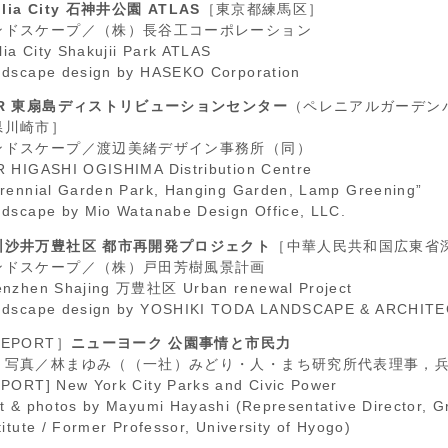
illia City 石神井公園 ATLAS
［東京都練馬区］
ンドスケープ／（株）長谷工コーポレーション
llia City Shakujii Park ATLAS
dscape design by HASEKO Corporation
SR 東扇島ディストリビューションセンター
（ペレニアルガーデン
県川崎市］
ンドスケープ／渡辺美緒デザイン事務所（同）
 HIGASHI OGISHIMA Distribution Centre
rennial Garden Park, Hanging Garden, Lamp Greening”
dscape by Mio Watanabe Design Office, LLC.
圳沙井万豊社区 都市再開発プロジェクト
［中華人民共和国広東省
ンドスケープ／（株）戸田芳樹風景計画
enzhen Shajing 万豊社区 Urban renewal Project
ndscape design by YOSHIKI TODA LANDSCAPE & ARCHIT
EPORT］
ニューヨーク 公園事情と市民力
・写真／林まゆみ（（一社）みどり・人・まち研究所代表理事，
PORT] New York City Parks and Civic Power
t & photos by Mayumi Hayashi (Representative Director, 
titute / Former Professor, University of Hyogo)