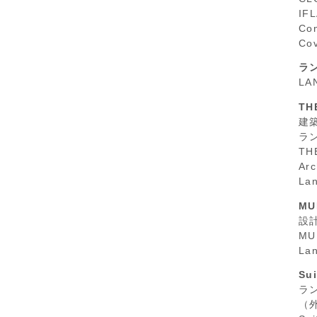
IFL
Con
Cov
ラ
LA
TH
建
ラ
TH
Arc
Lan
MU
設
MU
Lan
Su
ラ
（