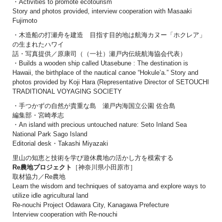
・Activities to promote ecotourism
Story and photos provided, interview cooperation with Masaaki
Fujimoto
・木造船の打瀬舟を建造 目指す目的地は航海カヌー「ホクレア」
の生まれたハワイ
話・写真提供／原康司（（一社）瀬戸内伝統航海協会代表）
・Builds a wooden ship called Utasebune : The destination is
Hawaii, the birthplace of the nautical canoe “Hokule’a.” Story and
photos provided by Koji Hara (Representative Director of SETOUCHI
TRADITIONAL VOYAGING SOCIETY
・手つかずの自然が貴重な島 瀬戸内海国立公園 佐合島
編集部・宮崎孝志
・An island with precious untouched nature: Seto Inland Sea
National Park Sago Island
Editorial desk・Takashi Miyazaki
里山の知恵と技術を学び遊休農地の活かし方を模索する
Re農地プロジェクト
［神奈川県小田原市］
取材協力／Re農地
Learn the wisdom and techniques of satoyama and explore ways to
utilize idle agricultural land
Re-nouchi Project Odawara City, Kanagawa Prefecture
Interview cooperation with Re-nouchi