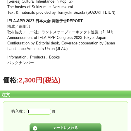
[Series] Cultural Inheritance in Pop! ②
The basics of Sukizumi is Nozurazumi
Text & materials provided by Tomiyuki Suzuki (SUZUKI TEIEN)
IFLA-APR 2023 日本大会 開催予告REPORT
構成／編集部
取材協力／（一社）ランドスケープアーキテクト連盟（JLAU）
Announcement of IFLA-APR Congress 2023 Tokyo, Japan
Configuration by Editorial desk, Coverage cooperation by Japan
Landscape Architects Union (JLAU)
Information／Products／Books
バックナンバー
価格:
2,300円
(税込)
注文
購入数：
個