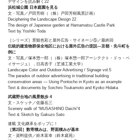
デザインを読み解く22
浜松城公園 日本庭園を見る
文・写真／戸田芳樹（（株）戸田芳樹風景計画）
Deciphering the Landscape Design 22
The design of Japanese garden at Hamamatsu Castle Park
Text by Yoshiki Toda
［シリーズ］景観色彩と屋外広告・サイネージ⑤／最終回
伝統的建造物群保全地区における屋外広告の逆説―京都・先斗町を
例に
文・写真／塚本惣一郎（（株）塚本惣一郎アーシテクト・ドゥ・ペ
イサージュ），日高杏子（芝浦工業大学）
Landscape Color and Outdoor Advertising / Signage vol.5
The paradox of outdoor advertising in traditional building
conservation areas — Using Pontocho in Kyoto as an example
Text & documents by Soichiro Tsukamoto and Kyoko Hidaka
武蔵野台地の風景散歩 4
文・スケッチ／佐藤岳三
Scenery walk of “MUSASHINO Daichi”4
Text & Sketch by Gakuzo Sato
連載 文化継承をポップに！
［第2回］数寄積みは、野面積みが基本
文・資料提供／鈴木富幸（鈴木庭苑）