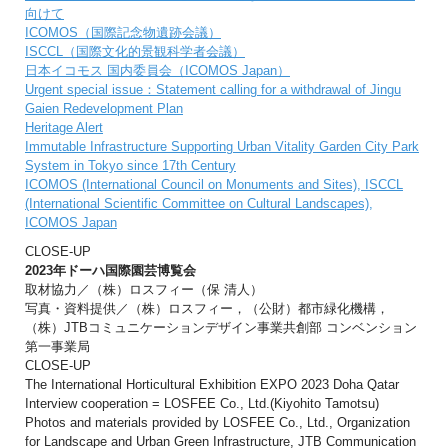
向けて
ICOMOS（国際記念物遺跡会議）
ISCCL（国際文化的景観科学者会議）
日本イコモス 国内委員会（ICOMOS Japan）
Urgent special issue：Statement calling for a withdrawal of Jingu
Gaien Redevelopment Plan
Heritage Alert
Immutable Infrastructure Supporting Urban Vitality Garden City Park
System in Tokyo since 17th Century
ICOMOS (International Council on Monuments and Sites), ISCCL
(International Scientific Committee on Cultural Landscapes),
ICOMOS Japan
CLOSE-UP
2023年ドーハ国際園芸博覧会
取材協力／（株）ロスフィー（保 清人）
写真・資料提供／（株）ロスフィー，（公財）都市緑化機構，
（株）JTBコミュニケーションデザイン事業共創部 コンベンション
第一事業局
CLOSE-UP
The International Horticultural Exhibition EXPO 2023 Doha Qatar
Interview cooperation = LOSFEE Co., Ltd.(Kiyohito Tamotsu)
Photos and materials provided by LOSFEE Co., Ltd., Organization
for Landscape and Urban Green Infrastructure, JTB Communication