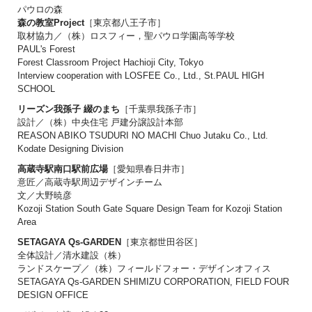
パウロの森
森の教室Project
［東京都八王子市］
取材協力／（株）ロスフィー，聖パウロ学園高等学校
PAUL's Forest
Forest Classroom Project Hachioji City, Tokyo
Interview cooperation with LOSFEE Co., Ltd., St.PAUL HIGH
SCHOOL
リーズン我孫子 綴のまち
［千葉県我孫子市］
設計／（株）中央住宅 戸建分譲設計本部
REASON ABIKO TSUDURI NO MACHI Chuo Jutaku Co., Ltd.
Kodate Designing Division
高蔵寺駅南口駅前広場
［愛知県春日井市］
意匠／高蔵寺駅周辺デザインチーム
文／大野暁彦
Kozoji Station South Gate Square Design Team for Kozoji Station
Area
SETAGAYA Qs-GARDEN
［東京都世田谷区］
全体設計／清水建設（株）
ランドスケープ／（株）フィールドフォー・デザインオフィス
SETAGAYA Qs-GARDEN SHIMIZU CORPORATION, FIELD FOUR
DESIGN OFFICE