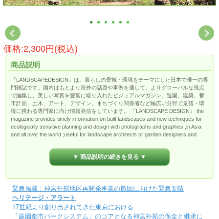
価格:2,300円(税込)
商品説明
『LANDSCAPEDESIGN』は、暮らしの景観・環境をテーマにした日本で唯一の専
門雑誌です。国内はもとより海外の話題や事例を通して、よりグローバルな視点
で編集し、美しい写真を豊富に取り入れたビジュアルマガジン。造園、建築、都
市計画、土木、アート、デザイン、まちづくり関係者など幅広い分野で景観・環
境に携わる専門家に向け情報発信をしています。 『LANDSCAPE DESIGN』 the
magazine provides timely information on built landscapes and new techniques for
ecologically sensitive planning and design with photographs and graphics ,in Asia
and all over the world ;useful for landscape architects or garden designers and
housing ,building ,city ,sevlal constructors ,monument ,sculpture, etc.
▼ 商品説明の続きを見る ▼
緊急掲載：神宮外苑地区再開発事業の撤回に向けた緊急要請
ヘリテージ・アラート
17世紀より創り出されてきた東京における
「庭園都市パークシステム」のコアとなる神宮外苑の保全と継承に