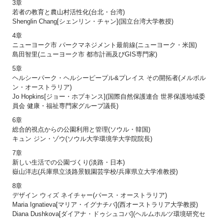
3章
若者の教育と農山村活性化(台北・台湾)
Shenglin Chang[シェンリン・チャン](国立台湾大学教授)
4章
ニューヨーク市 パークマネジメント最前線(ニューヨーク・米国)
島田智里(ニューヨーク市 都市計画及びGIS専門家)
5章
ヘルシーパーク・ヘルシーピープル&プレイス その開拓者(メルボル
ン・オーストラリア)
Jo Hopkins[ジョー・ホプキンス](国際自然保護連合 世界保護地域委
員会 健康・福祉専門家グループ議長)
6章
総合的視点からの公園利用と管理(ソウル・韓国)
キュン ジン・ゾウ(ソウル大学環境学大学院院長)
7章
新しい生活での公園づくり(淡路・日本)
嶽山洋志(兵庫県立淡路景観園芸学校/兵庫県立大学准教授)
8章
デザイン ウィズ ネイチャー(パース・オーストラリア)
Maria Ignatieva[マリア・イグナチバ](西オーストラリア大学教授)
Diana Dushkova[ダイアナ・ドゥシュコバ](ヘルムホルツ環境研究セ