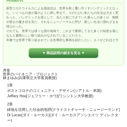
新型コロナウイルスによる感染症は、世界を暗く覆い尽くすパンデミックとなっ
た。いくつもの波が嵐のように押し寄せて、そのたびに私たちの生活は大きく変
わった。パンデミックを境として、当たり前にできていた暮らしの多くが、制限
や禁止の憂き目を見た。それをニューノーマルと呼び、新しい生活に慣れざるを
得なかった。
それでも、世界では様々な国や地域で、これまで蓄積してきた多くの知恵を基に
なんと素晴らしい取り組みがなされていることだろう。
本書では世界で取り組まれている先導的な事例を紹介したい。人々がどれほど力
強く、どのようにしなやかに、それぞれの地域でまちづくりを行ってきたかを記
録している。
▼ 商品説明の続きを見る ▼
判型：四六判
本文：176p（オールカラー）
序章
世界のパイオニア・プロジェクト
林まゆみ(兵庫県立大学客員教授)
1章
ポストコロナのコミュニティ・デザイン(シアトル・米国)
Jeffery Hou[ジェフリー・ホウ](ワシントン大学教授)
2章
緑地を活用した社会的包摂(クライストチャーチ・ニュージーランド)
Di Lucas[ダイ・ルーカス](ダイ・ルーカスアソシエイツ ディレクタ
ー)