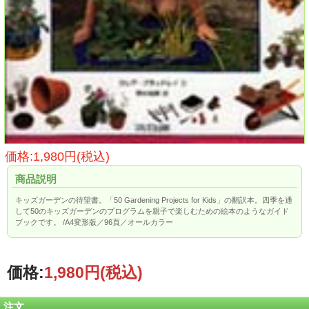
価格:1,980円(税込)
商品説明
キッズガーデンの待望書。「50 Gardening Projects for Kids」の翻訳本。四季を通
して50のキッズガーデンのプログラムを親子で楽しむための絵本のようなガイド
ブックです。 /A4変形版／96頁／オールカラー
価格:
1,980円
(税込)
注文